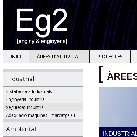
INICI
ÀREES D’ACTIVITAT
PROJECTES
[
ÀREES
Industrial
Instal·lacions Industrials
Enginyeria Industrial
Seguretat Industrial
Adequació màquines i marcatge CE
Ambiental
INDUSTRIA