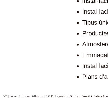
instal·la
Instal·la
Tipus úni
Productes
Atmosfer
Emmagatz
Instal·la
Plans d’a
Eg2 | carrer Processó, 6 Baixos. | 17240, Llagostera, Girona | E-mail:
info@eg2.ca