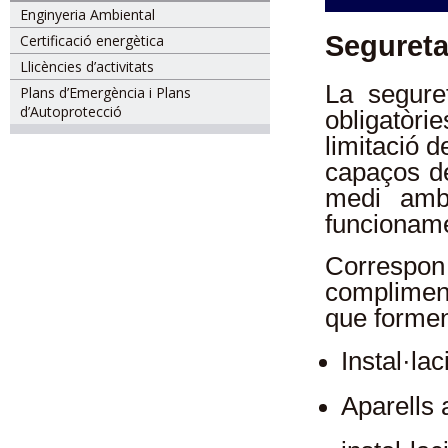
Enginyeria Ambiental
Seguretat
Certificació energètica
Llicències d’activitats
La seguret
Plans d’Emergència i Plans
d’Autoprotecció
obligatòr
limitació d
capaços de
medi ambie
funcioname
Correspon
compliment
que formen
Instal·lac
Aparells 