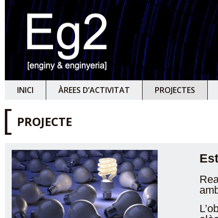
INICI
ÀREES D’ACTIVITAT
PROJECTES
[
PROJECTE
Est
Rea
amb
L’o