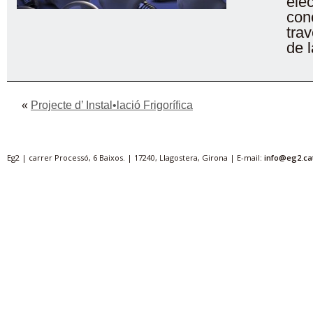
elè
con
tra
de l
«
Projecte d’ Instal•lació Frigorífica
Eg2 | carrer Processó, 6 Baixos. | 17240, Llagostera, Girona | E-mail:
info@eg2.ca